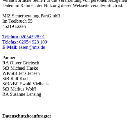
Verantwortliche Stelle Für die Verarbeitung von personenbezogenen
Daten im Rahmen der Nutzung dieser Webseite verantwortlich ist:
MIZ Steuerberatung PartGmbB
Im Teelbruch 55
45219 Essen
Telefon:
02054 928 01
Telefax:
02054 928 100
E-Mail:
essen@miz.de
Partner:
RA Oliver Griebsch
StB Michael Haske
WP/StB Jens Jensen
StB Ralf Koch
StB/vBP Ewald Vielhaus
StB Markus Wolff
RA Susanne Lensing
Datenschutzbeauftragter