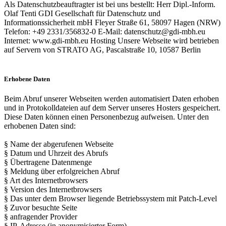
Als Datenschutzbeauftragter ist bei uns bestellt: Herr Dipl.-Inform.
Olaf Tenti GDI Gesellschaft für Datenschutz und
Informationssicherheit mbH Fleyer Straße 61, 58097 Hagen (NRW)
Telefon: +49 2331/356832-0 E-Mail: datenschutz@gdi-mbh.eu
Internet: www.gdi-mbh.eu Hosting Unsere Webseite wird betrieben
auf Servern von STRATO AG, Pascalstraße 10, 10587 Berlin
Erhobene Daten
Beim Abruf unserer Webseiten werden automatisiert Daten erhoben
und in Protokolldateien auf dem Server unseres Hosters gespeichert.
Diese Daten können einen Personenbezug aufweisen. Unter den
erhobenen Daten sind:
§ Name der abgerufenen Webseite
§ Datum und Uhrzeit des Abrufs
§ Übertragene Datenmenge
§ Meldung über erfolgreichen Abruf
§ Art des Internetbrowsers
§ Version des Internetbrowsers
§ Das unter dem Browser liegende Betriebssystem mit Patch-Level
§ Zuvor besuchte Seite
§ anfragender Provider
§ IP-Adresse (in anonymisierter Form)