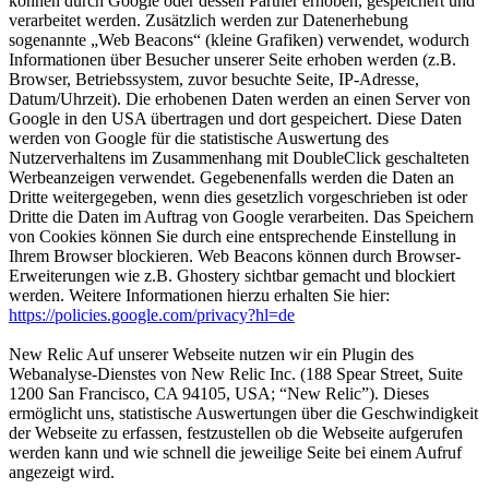
können durch Google oder dessen Partner erhoben, gespeichert und
verarbeitet werden. Zusätzlich werden zur Datenerhebung
sogenannte „Web Beacons“ (kleine Grafiken) verwendet, wodurch
Informationen über Besucher unserer Seite erhoben werden (z.B.
Browser, Betriebssystem, zuvor besuchte Seite, IP-Adresse,
Datum/Uhrzeit). Die erhobenen Daten werden an einen Server von
Google in den USA übertragen und dort gespeichert. Diese Daten
werden von Google für die statistische Auswertung des
Nutzerverhaltens im Zusammenhang mit DoubleClick geschalteten
Werbeanzeigen verwendet. Gegebenenfalls werden die Daten an
Dritte weitergegeben, wenn dies gesetzlich vorgeschrieben ist oder
Dritte die Daten im Auftrag von Google verarbeiten. Das Speichern
von Cookies können Sie durch eine entsprechende Einstellung in
Ihrem Browser blockieren. Web Beacons können durch Browser-
Erweiterungen wie z.B. Ghostery sichtbar gemacht und blockiert
werden. Weitere Informationen hierzu erhalten Sie hier:
https://policies.google.com/privacy?hl=de
New Relic Auf unserer Webseite nutzen wir ein Plugin des
Webanalyse-Dienstes von New Relic Inc. (188 Spear Street, Suite
1200 San Francisco, CA 94105, USA; “New Relic”). Dieses
ermöglicht uns, statistische Auswertungen über die Geschwindigkeit
der Webseite zu erfassen, festzustellen ob die Webseite aufgerufen
werden kann und wie schnell die jeweilige Seite bei einem Aufruf
angezeigt wird.